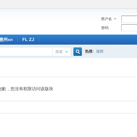
用户名
密码
惠州sn
FL ZJ
热搜:
深圳
搜索
搜
索
抱歉，您没有权限访问该版块